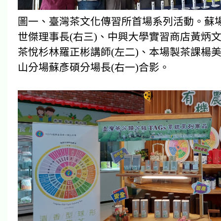
圖一、臺灣茶文化傳習所首場系列活動。蘇場
世傑理事長(右三)、中興大學實習商店黃炳文
茶悅杉林羅正彬講師(左二)、本場製茶課楊美
山分場蘇彥碩分場長(右一)合影。