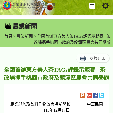
跳
到
農業新聞
:::
主
要
首頁
>
農業新聞
> 全國首辦東方美人茶TAGs評鑑示範賽 茶
內
改場攜手桃園市政府及龍潭區農會共同舉辦
容
區
友善列印
塊
全國首辦東方美人茶TAGs評鑑示範賽 茶
改場攜手桃園市政府及龍潭區農會共同舉辦
農業部茶及飲料作物改良場新聞稿 中華民國
113年12月17日