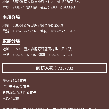
地址：555009 南投縣魚池鄉水社村中山路270巷13號
電話：+886-49-2855106 | 傳真：+886-49-2855445
南部分場
地址：558004 南投縣鹿谷鄉仁愛路255號
電話：+886-49-2753960 | 傳真：+886-49-2755493
東部分場
地址：955001 臺東縣鹿野鄉龍田村北二路66號
電話：+886-89-551446 | 傳真：+886-89-551054
到訪人次：7357733
隱私權保護宣告
資訊安全政策宣告
政府網站資料開放宣告
本場位置圖