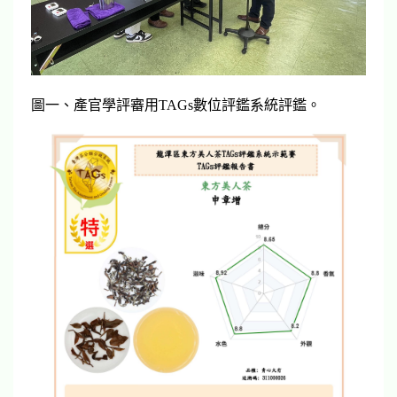
圖一、產官學評審用TAGs數位評鑑系統評鑑。