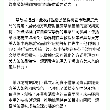
為臺灣茶邁向國際市場提供重要助力。」
茶改場指出，此次評鑑活動獲得桃園市政府農業
局的肯定，展現地方政府對推廣茶葉產業的重視與支
持。評鑑過程由來自產官學界的專家共同參與，包括
茶改場楊美珠科長、學界施佳宏教授及業界具有東方
美人茶中高級感官品評證照的許郁仁先生。他們運用
TAGs數位評鑑系統，為20款中得獎參賽茶葉製作中英
文雙語評鑑報告，以數據化及可視化的方式呈現東方
美人茶茶品特性，讓消費者能深入了解東方美人茶的
風味魅力。
茶改場補充說明，此次示範賽不僅讓消費者認識東
方美人茶的風味特色，也強化了茶葉安全性與產地可
追溯性，創造了產業與消費者的三贏局面。未來運用
本場的技術與資源，推動桃園特色茶葉走向國際，讓
臺灣茶風味成為全球市場的亮點。