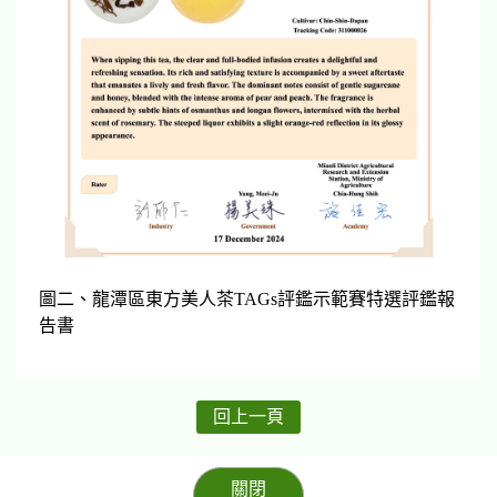
圖二、龍潭區東方美人茶TAGs評鑑示範賽特選評鑑報
告書
回上一頁
關閉