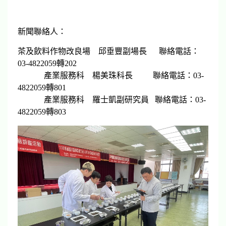
新聞聯絡人：
茶及飲料作物改良場 邱垂豐副場長 聯絡電話：
03-4822059轉202
產業服務科 楊美珠科長 聯絡電話：03-
4822059轉801
產業服務科 羅士凱副研究員 聯絡電話：03-
4822059轉803