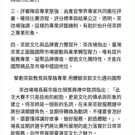
三、評審陣容專業堅強：由產官學界專家共同擔任評
審，確保比賽流程、評分標準與結果公正、透明。茶
改場強調，這樣的專業評鑑機制，有助於抬升侍茶師
之專業形象。
四、茶飲文化與品牌實力雙提升：茶改場指出，臺灣
茶業正面臨國際市場變動與產業轉型壓力，唯有提升
服務專業、凝聚品牌價值、塑造文化獨特性，才能在
國際精品茶市場中穩固地位。
擘劃茶飲教育與厚植專業 用體驗茶飲文化邁向國際
茶改場場長蘇宗振在頒獎典禮中致詞指出：「此
次大賽不只是技術的較勁，更是文化的傳承與形象的
建立。侍茶師是一個新的名詞，在未來茶飲服務鏈中
將扮演關鍵角色，並期待轉換為動詞，不僅要會泡好
茶，還要懂得講好故事、做好服務、創造體驗。」。
場長並期許選手們將比賽所展現的能力落實於日常茶
飲服務，向世界展現臺灣茶文化之魅力。