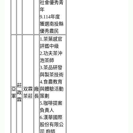
社會優秀青
年
9.114年度
獲選南投縣
優秀農民
1.茶葉感官
評鑑中級
2.功夫茶沖
泡茶師
3.茶品研發
與製茶技術
4.食農教育
莊
亞
双霖
廠
與體驗活動
政
軍
茶莊
長
策劃
霖
5.咖啡提案
負責人
6.漢華國際
股份有限公
司 廚師