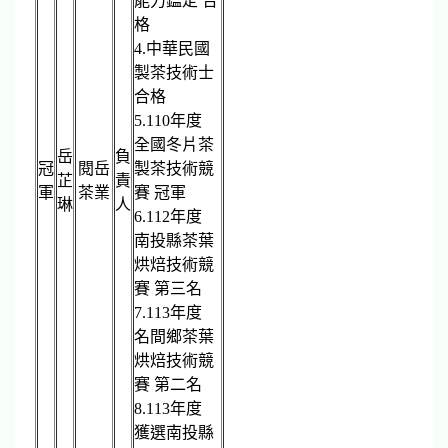
能力鑑定 合
格
4.中華民國
製茶技術士
合格
5.110年度
全國冬片茶
岳
負
冠
閱岳
製茶技術競
芷
責
軍
茶業
賽 冠軍
琳
人
6.112年度
南投縣茶葉
烘焙技術競
賽 第三名
7.113年度
名間鄉茶葉
烘焙技術競
賽 第二名
8.113年度
獲選南投縣