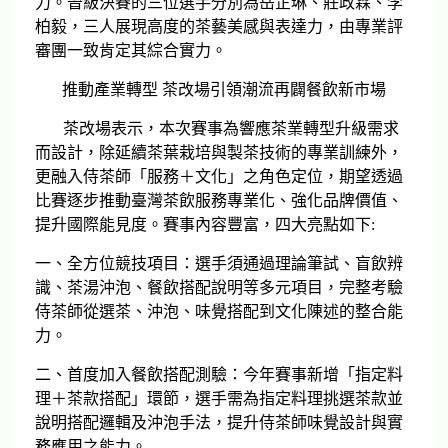
力。晉級決賽的三位選手分別為岳芷琳、莊政霖、李
柏毅，三人展現高度的茶藝美感與表達力，由專業評
審團一致肯定其綜合實力。
推動產業轉型 茶改場引領潮流再闢餐飲新市場
茶改場表示，本次賽事為響應茶業轉型升級需求
而設計，除延續茶葉栽培與製茶技術的專業訓練外，
更融入侍茶師「服務＋文化」之角色定位，期望透過
比賽逐步推動臺灣茶飲服務專業化、強化品牌價值、
提升國際能見度。賽事內容豐富，四大亮點如下:
一、全方位競技項目：選手須通過理論筆試、盲飲辨
識、茶湯沖泡、餐飲搭配說明等多元項目，完整考驗
侍茶師從選茶、沖泡、味覺搭配到文化陳述的整合能
力。
二、首度加入餐飲搭配測驗：今年賽事新增「指定料
理＋茶款搭配」環節，選手需為指定料理挑選茶款並
說明搭配邏輯及沖泡手法，提升侍茶師味覺設計與實
務應用之能力。