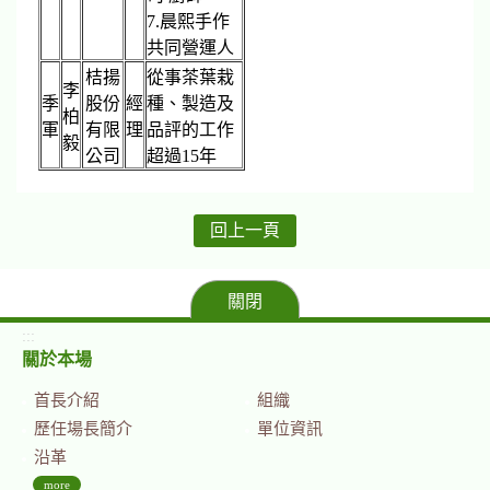
7.晨熙手作
共同營運人
桔揚
從事茶葉栽
李
季
股份
經
種、製造及
柏
軍
有限
理
品評的工作
毅
公司
超過15年
回上一頁
關閉
:::
關於本場
首長介紹
組織
歷任場長簡介
單位資訊
沿革
more