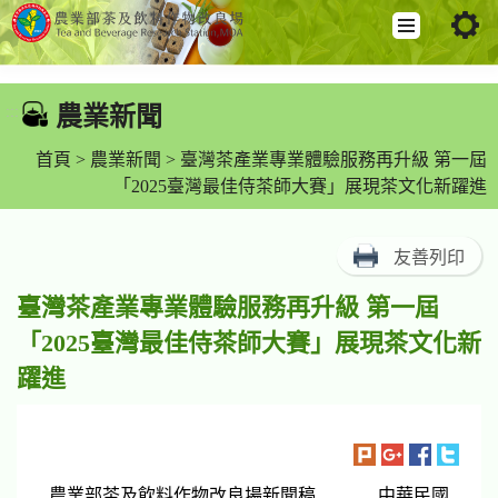
跳
到
農業新聞
:::
主
要
首頁
>
農業新聞
> 臺灣茶產業專業體驗服務再升級 第一屆
內
「2025臺灣最佳侍茶師大賽」展現茶文化新躍進
容
區
友善列印
塊
臺灣茶產業專業體驗服務再升級 第一屆
「2025臺灣最佳侍茶師大賽」展現茶文化新
躍進
農業部茶及飲料作物改良場新聞稿 中華民國