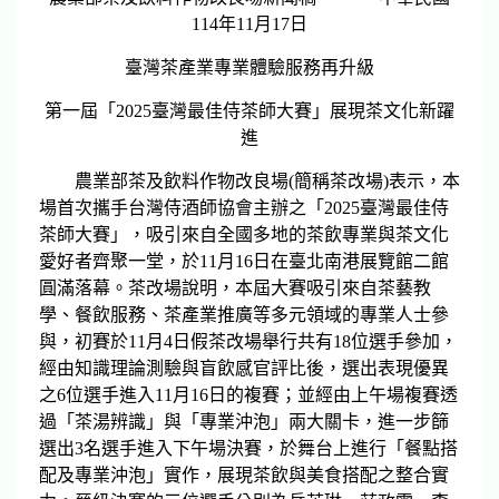
114年11月17日
臺灣茶產業專業體驗服務再升級
第一屆「2025臺灣最佳侍茶師大賽」展現茶文化新躍
進
農業部茶及飲料作物改良場(簡稱茶改場)表示，本
場首次攜手台灣侍酒師協會主辦之「2025臺灣最佳侍
茶師大賽」，吸引來自全國多地的茶飲專業與茶文化
愛好者齊聚一堂，於11月16日在臺北南港展覽館二館
圓滿落幕。茶改場說明，本屆大賽吸引來自茶藝教
學、餐飲服務、茶產業推廣等多元領域的專業人士參
與，初賽於11月4日假茶改場舉行共有18位選手參加，
經由知識理論測驗與盲飲感官評比後，選出表現優異
之6位選手進入11月16日的複賽；並經由上午場複賽透
過「茶湯辨識」與「專業沖泡」兩大關卡，進一步篩
選出3名選手進入下午場決賽，於舞台上進行「餐點搭
配及專業沖泡」實作，展現茶飲與美食搭配之整合實