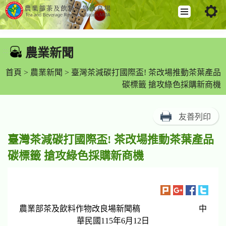
跳
到
農業新聞
:::
主
要
首頁
>
農業新聞
> 臺灣茶減碳打國際盃! 茶改場推動茶葉產品
內
碳標籤 搶攻綠色採購新商機
容
區
友善列印
塊
臺灣茶減碳打國際盃! 茶改場推動茶葉產品
碳標籤 搶攻綠色採購新商機
農業部茶及飲料作物改良場新聞稿 中
華民國115年6月12日