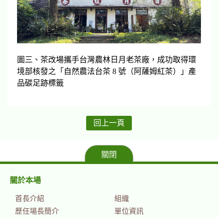
圖三、茶改場攜手台灣農林日月老茶廠，成功取得環
境部核發之「自然農法台茶 8 號（阿薩姆紅茶）」產
品碳足跡標籤
回上一頁
關閉
:::
關於本場
首長介紹
組織
歷任場長簡介
單位資訊