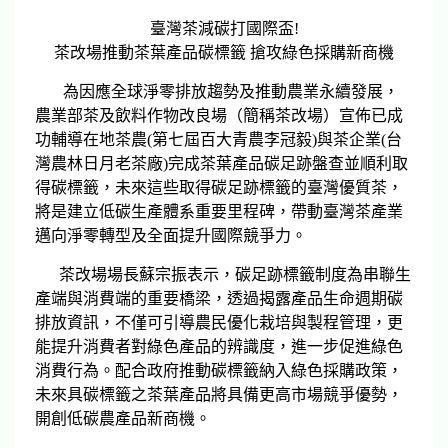
臺灣茶減碳打國際盃!
茶改場推動茶葉產品碳標籤 搶攻綠色採購新商機
為因應全球淨零排放趨勢及推動農業永續發展，
農業部茶及飲料作物改良場（簡稱茶改場）宣佈已成
功輔導在地茶農(第七屆百大青農李冠毅)與茶企業(台
灣農林日月老茶廠)完成茶葉產品碳足跡盤查並順利取
得碳標籤，未來這些取得碳足跡標籤的臺灣優質茶，
將是建立低碳生產體系重要里程碑，帶動臺灣茶產業
邁向淨零轉型及全面提升國際競爭力。
茶改場場長蘇宗振表示，碳足跡標籤制度為串聯生
產端與消費端的重要橋梁，透過揭露產品生命週期碳
排放資訊，不僅可引導農民優化栽培與製程管理，更
能提升消費者對綠色產品的辨識度，進一步促進綠色
消費行為。配合政府推動碳標籤納入綠色採購政策，
未來具碳標籤之茶葉產品將具備更高市場競爭優勢，
開創低碳農產品新商機。