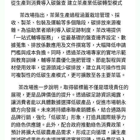
從生產到消費導入碳盤查 建立茶產業低碳轉型模式
茶改場指出，茶葉生產過程涵蓋栽培管理、採
收、製茶、包裝及運輸等多個階段，碳排放來源複
雜。為協助業者順利導入碳足跡制度，茶改場提供
「一站式輔導服務」，從最基礎的盤查邊界設定、數
據蒐集、排放係數應用及文件撰寫等，大幅降低申請
門檻與成本負擔。同時，透過茶改場專家的實地示範
與教育訓練，輔導茶農優化施肥管理、節能製程與資
材使用效率，從源頭減少碳排放，建立具可操作性與
可複製性的低碳生產模式，更可擴散至各主要茶區。
茶改場進一步說明，取得碳標籤不僅是環境責任的
展現，更是品牌價值的提升。透過碳足跡資訊揭露，
讓消費者能以具體數據選擇低碳產品，促進市場朝永
續方向發展。未來將持續串聯產銷體系，結合通路與
品牌行銷，強化「低碳茶」形象，打造具國際競爭力
的綠色供應鏈。此外，配合政府推動綠色消費政策，
預計將擴大低碳農產品需求，形成正向循環，讓生產
端減碳成果能在市場端獲得實質回饋，提升農民投入