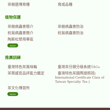
茶樹遺傳育種
育成品種
植物保護
茶樹病蟲害簡介
茶樹病蟲害防治
杭菊病蟲害簡介
杭菊病蟲害防治
陶斯松禁用專區
more
推廣訓練
臺灣特色茶風味輪
臺灣茶分類分級系統TAGs
茶葉感官品評能力鑑定
臺灣特色茶國際證照班(
International Certificate Class of
Taiwan Specialty Tea )
茶文化傳習所
more