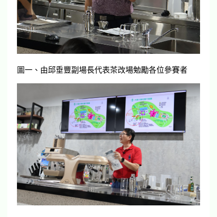
圖一、由邱垂豐副場長代表茶改場勉勵各位參賽者