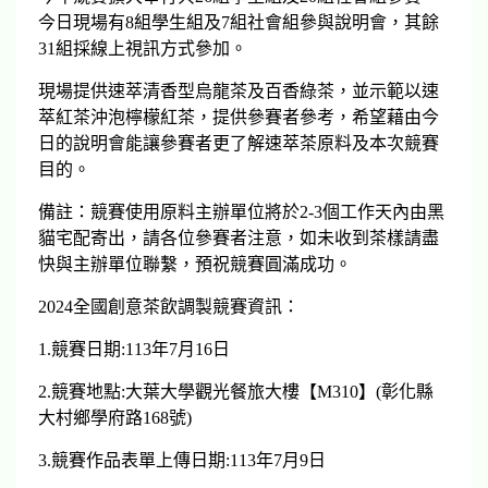
今日現場有8組學生組及7組社會組參與說明會，其餘
31組採線上視訊方式參加。
現場提供速萃清香型烏龍茶及百香綠茶，並示範以速
萃紅茶沖泡檸檬紅茶，提供參賽者參考，希望藉由今
日的說明會能讓參賽者更了解速萃茶原料及本次競賽
目的。
備註：競賽使用原料主辦單位將於2-3個工作天內由黑
貓宅配寄出，請各位參賽者注意，如未收到茶樣請盡
快與主辦單位聯繫，預祝競賽圓滿成功。
2024全國創意茶飲調製競賽資訊：
1.競賽日期:113年7月16日
2.競賽地點:大葉大學觀光餐旅大樓【M310】(彰化縣
大村鄉學府路168號)
3.競賽作品表單上傳日期:113年7月9日