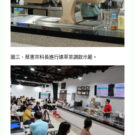
圖三、蔡憲宗科長進行速萃茶調飲示範。