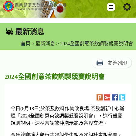
跳
到
最新消息
:::
主
要
首頁
>
最新消息
> 2024全國創意茶飲調製競賽說明會
內
容
友善列印
區
塊
2024全國創意茶飲調製競賽說明會
今日(6月18日)於茶及飲料作物改良場-茶飲創新中心辦
理「2024全國創意茶飲調製競賽說明會」，進行競賽
規則說明、速萃茶調飲沖泡示範及各界交流。
今年競賽擴大舉行共26組學生組及20組社會組參賽，