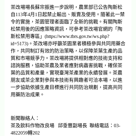
茶改場場長蘇宗振進一步說明，農業部已公告陶斯松
自113年4月1日起禁止輸出、販賣及使用。隨著此一禁
令的實施，茶園管理者面臨了全新的挑戰。有關陶斯
松禁用後的因應策略資訊，可參考茶改場官網的「陶
斯松禁用專區」(https://www.tbrs.gov.tw/ws.php?
id=5173)。茶改場亦呼籲茶園業者積極參與共同用藥合
作，共同制訂有效的防治策略，以保障茶葉生產的品
質和市場競爭力。茶改場將提供相對應的技術支持和
諮詢服務，協助茶農及業者應對病蟲害挑戰，確保茶
葉的品質和產量，實現臺灣茶產業的永續發展。茶農
朋友或茶企業對參與本技術有興趣者可洽本場，以進
一步協助依據生產目標進行共同防治規劃，提高共同
用藥防治成果。
新聞聯絡人：
茶及飲料作物改良場 邱垂豐副場長 聯絡電話：03-
4822059轉202