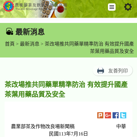
跳
到
最新消息
:::
主
要
首頁
>
最新消息
> 茶改場推共同藥單精準防治 有效提升國產
內
茶葉用藥品質及安全
容
區
友善列印
塊
茶改場推共同藥單精準防治 有效提升國產
茶葉用藥品質及安全
農業部茶及作物改良場新聞稿 中華
民國113年7月16日