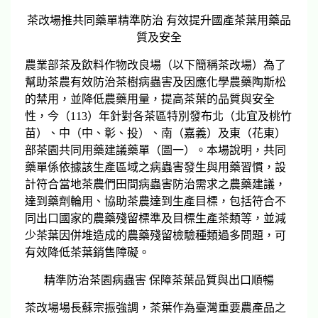
茶改場推共同藥單精準防治 有效提升國產茶葉用藥品
質及安全
農業部茶及飲料作物改良場（以下簡稱茶改場）為了
幫助茶農有效防治茶樹病蟲害及因應化學農藥陶斯松
的禁用，並降低農藥用量，提高茶葉的品質與安全
性，今（113）年針對各茶區特別發布北（北宜及桃竹
苗）、中（中、彰、投）、南（嘉義）及東（花東）
部茶園共同用藥建議藥單（圖一）。本場說明，共同
藥單係依據該生產區域之病蟲害發生與用藥習慣，設
計符合當地茶農們田間病蟲害防治需求之農藥建議，
達到藥劑輪用、協助茶農達到生產目標，包括符合不
同出口國家的農藥殘留標準及目標生產茶類等，並減
少茶葉因併堆造成的農藥殘留檢驗種類過多問題，可
有效降低茶葉銷售障礙。
精準防治茶園病蟲害 保障茶葉品質與出口順暢
茶改場場長蘇宗振強調，茶葉作為臺灣重要農產品之