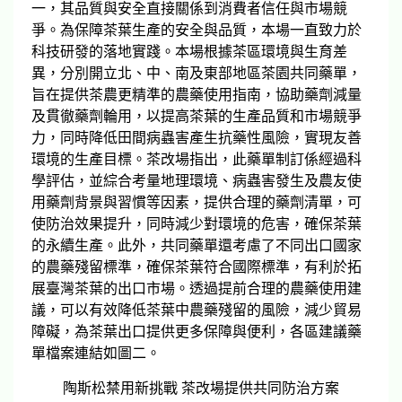
一，其品質與安全直接關係到消費者信任與市場競
爭。為保障茶葉生產的安全與品質，本場一直致力於
科技研發的落地實踐。本場根據茶區環境與生育差
異，分別開立北、中、南及東部地區茶園共同藥單，
旨在提供茶農更精準的農藥使用指南，協助藥劑減量
及貫徹藥劑輪用，以提高茶葉的生產品質和市場競爭
力，同時降低田間病蟲害產生抗藥性風險，實現友善
環境的生產目標。茶改場指出，此藥單制訂係經過科
學評估，並綜合考量地理環境、病蟲害發生及農友使
用藥劑背景與習慣等因素，提供合理的藥劑清單，可
使防治效果提升，同時減少對環境的危害，確保茶葉
的永續生產。此外，共同藥單還考慮了不同出口國家
的農藥殘留標準，確保茶葉符合國際標準，有利於拓
展臺灣茶葉的出口市場。透過提前合理的農藥使用建
議，可以有效降低茶葉中農藥殘留的風險，減少貿易
障礙，為茶葉出口提供更多保障與便利，各區建議藥
單檔案連結如圖二。
陶斯松禁用新挑戰 茶改場提供共同防治方案