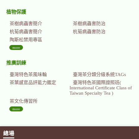
植物保護
茶樹病蟲害簡介
茶樹病蟲害防治
杭菊病蟲害簡介
杭菊病蟲害防治
陶斯松禁用專區
more
推廣訓練
臺灣特色茶風味輪
臺灣茶分類分級系統TAGs
茶葉感官品評能力鑑定
臺灣特色茶國際證照班(
International Certificate Class of
Taiwan Specialty Tea )
茶文化傳習所
more
總場