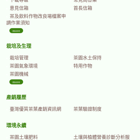
下載專區
常見問答集
意見信箱
首長信箱
茶及飲料作物改良場檔案申
調作業須知
more
栽培及生理
栽培管理
茶園水土保持
茶園氣象環境
特用作物
茶園機械
more
產銷履歷
臺灣優質茶葉產銷資訊網
茶葉驗證制度
環境永續
茶園土壤肥料
土壤與植體營養診斷分析服