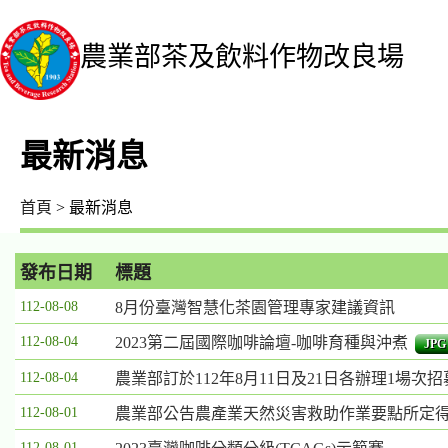
農業部茶及飲料作物改良場
最新消息
首頁
> 最新消息
發布日期
標題
最
112-08-08
8月份臺灣智慧化茶園管理專家建議資訊
新
112-08-04
2023第二屆國際咖啡論壇-咖啡育種與沖煮
JPG
消
息
112-08-04
農業部訂於112年8月11日及21日各辦理1場次
列
112-08-01
農業部公告農產業天然災害救助作業要點所定
表，
欄
112-08-01