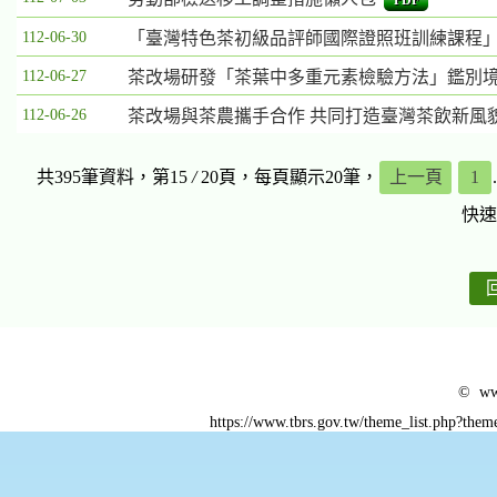
PDF
112-06-30
「臺灣特色茶初級品評師國際證照班訓練課程」
112-06-27
茶改場研發「茶葉中多重元素檢驗方法」鑑別境
112-06-26
茶改場與茶農攜手合作 共同打造臺灣茶飲新風
共395筆資料，第15
/
20頁，每頁顯示20筆，
上一頁
1
快速
© www
https://www.tbrs.gov.tw/theme_list.php?t