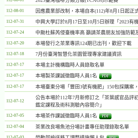
2023臺灣咖啡分類分級(TCAGs)示範賽
位
112-08-01
因應農業部改制，本場自本(112)年8月1日
依
序
112-07-31
中興大學訂於8月17日至10月5日辦理「202
為：
112-07-24
中颱杜蘇芮侵臺機率高 籲請茶農朋友加強防範
發
112-07-20
本場發行之茶業專訊124期已出刊，歡迎下載
布
日
112-07-18
7月份臺灣智慧化茶園管理專家建議資訊
期、
112-07-17
本場主計機構臨時人員錄取名單
標
題
112-07-17
本場製茶課誠徵臨時人員1名
PDF
112-07-17
本場臺東分場「豐田3號有機肥」150包採購案
公告本場於112年7月新修訂之「茶葉感官品
112-07-12
鑑定課程及術科測驗內容簡介」
112-07-05
本場茶作課誠徵臨時人員1名
PDF
112-07-04
茶業改良場魚池分場計畫專任助理錄取名單
112-07-03
勞動部檢送移工調整措施懶人包