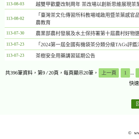
113-08-03
越雙甲歡慶改制周年 茶改場以創新思維展現茶
「臺灣茶文化傳習所科教場域啟用暨茶葉感官品
113-08-02
農教育
113-07-30
農業部農村發展及水土保持署第十屆農村好物
113-07-23
「2024第一屆全國有機袋茶分類分級TAGs評鑑
113-07-23
茶樹安全用藥講習延期公告
共396筆資料，第9
/
20頁，每頁顯示20筆，
上一頁
1
...
快速
© www