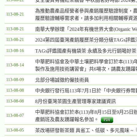
安全優質有機紅茶飄香 中秋品茗好時節 2024
位
為推動農產品經營者參與產銷履歷驗證制度，農
依
113-08-21
履歷驗證輔導需求者，請多加利用相關輔導資
序
為：
113-08-21
南華大學辦理「2024年有機世界大會(Organic 
發
113-08-21
2024第四屆臺灣產銷履歷茶分類分級TAGs
布
日
113-08-16
TAGs評鑑國產有機袋茶 永續及多元行銷喝好茶
期、
中華肥料協會及中華土壤肥料學會訂於本(113)年
標
113-08-14
製作及施用技術講習會」共6場次，請農友踴躍
題
113-08-09
北部分場誠徵約僱技術員
113-08-08
中央銀行發行局113年7月1日於「中央銀行券
113-08-08
8月份臺灣茶園生產管理專家建議資訊
中華肥料協會訂於本(113)年8月15日至9月2
113-08-07
產銷班及農友踴躍報名參加。
PDF
113-08-05
茶改場研發新茶類 具省工、低碳、多元風味 ~