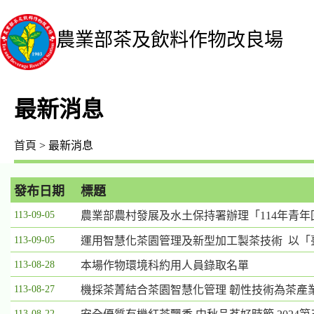
農業部茶及飲料作物改良場
最新消息
首頁
> 最新消息
發布日期
標題
最
113-09-05
農業部農村發展及水土保持署辦理「114年青
新
113-09-05
運用智慧化茶園管理及新型加工製茶技術 以「
消
息
113-08-28
本場作物環境科約用人員錄取名單
列
113-08-27
機採茶菁結合茶園智慧化管理 韌性技術為茶產
表，
欄
113-08-22