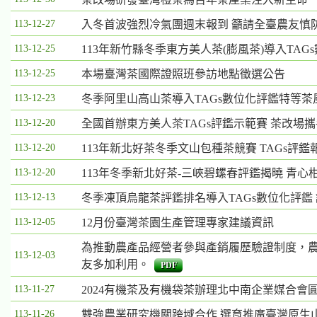
位
113-12-27
入冬首波強烈冷氣團週末報到 籲請全臺農友慎
依
序
113-12-25
113年新竹縣冬季東方美人茶(膨風茶)導入TA
為：
113-12-25
本場臺灣茶國際證照班參訪地點徵選公告
發
113-12-23
冬季阿里山高山茶導入TAGs數位化評鑑特等茶
布
日
113-12-20
全國首辦東方美人茶TAGs評鑑示範賽 茶改場
期、
113-12-20
113年新北好茶冬季文山包種茶競賽 TAGs評
標
題
113-12-20
113年冬季新北好茶-三峽碧螺春評鑑揭曉 青
113-12-13
冬季凍頂烏龍茶評鑑排名導入TAGs數位化評鑑
113-12-05
12月份臺灣茶園生產管理專家建議資訊
為推動農產品經營者參與產銷履歷驗證制度，農
113-12-03
友多加利用。
PDF
113-11-27
2024有機茶及有機袋茶辦理北中南企業媒合會
113-11-26
雙強農業研究機關跨域合作 選育推廣臺灣原生