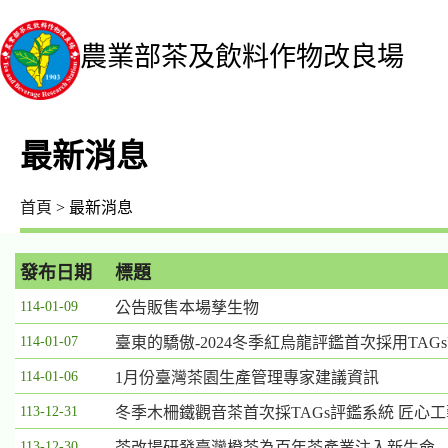
農業部茶及飲料作物改良場
最新消息
首頁
> 最新消息
發布日期
標題
最
114-01-09
公告販售本場孳生物
新
114-01-07
臺東的驕傲-2024冬季紅烏龍評鑑首次採用TA
消
息
114-01-06
1月份臺灣茶園生產管理專家建議資訊
列
113-12-31
冬季木柵鐵觀音茶首次採TAGs評鑑系統 匠心
表，
欄
113-12-30
茶改場研發臺灣橙茶為百年茶產業注入新生命