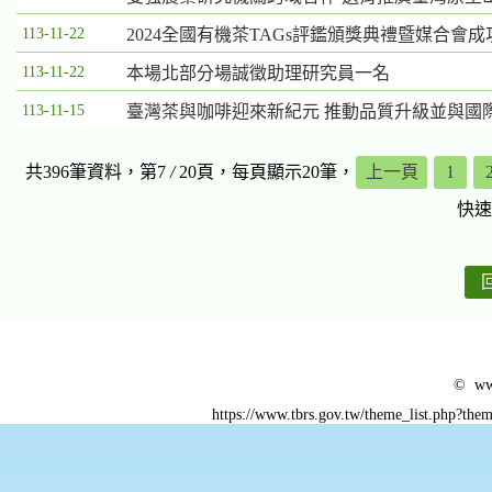
113-11-22
2024全國有機茶TAGs評鑑頒獎典禮暨媒合會
113-11-22
本場北部分場誠徵助理研究員一名
113-11-15
臺灣茶與咖啡迎來新紀元 推動品質升級並與國
共396筆資料，第7
/
20頁，每頁顯示20筆，
上一頁
1
快速
© www
https://www.tbrs.gov.tw/theme_list.php?t