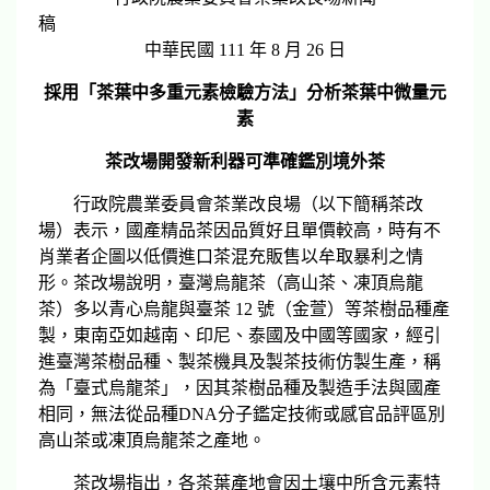
中華民國 111 年 8 月 26 日
採用「茶葉中多重元素檢驗方法」分析茶葉中微量元
素
茶改場開發新利器可準確鑑別境外茶
行政院農業委員會茶業改良場（以下簡稱茶改
場）表示，國產精品茶因品質好且單價較高，時有不
肖業者企圖以低價進口茶混充販售以牟取暴利之情
形。茶改場說明，臺灣烏龍茶（高山茶、凍頂烏龍
茶）多以青心烏龍與臺茶 12 號（金萱）等茶樹品種產
製，東南亞如越南、印尼、泰國及中國等國家，經引
進臺灣茶樹品種、製茶機具及製茶技術仿製生產，稱
為「臺式烏龍茶」，因其茶樹品種及製造手法與國產
相同，無法從品種DNA分子鑑定技術或感官品評區別
高山茶或凍頂烏龍茶之產地。
茶改場指出，各茶葉產地會因土壤中所含元素特