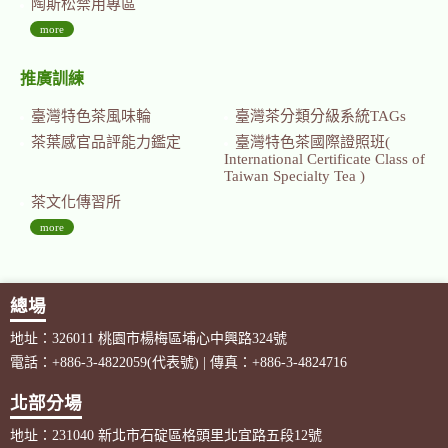
陶斯松禁用專區
more
推廣訓練
臺灣特色茶風味輪
臺灣茶分類分級系統TAGs
茶葉感官品評能力鑑定
臺灣特色茶國際證照班(
International Certificate Class of
Taiwan Specialty Tea )
茶文化傳習所
more
總場
地址：326011 桃園市楊梅區埔心中興路324號
電話：+886-3-4822059(代表號) | 傳真：+886-3-4824716
北部分場
地址：231040 新北市石碇區格頭里北宜路五段12號