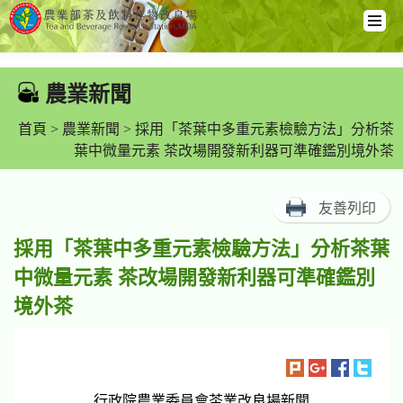
跳
到
農業新聞
:::
主
要
首頁
>
農業新聞
> 採用「茶葉中多重元素檢驗方法」分析茶
內
葉中微量元素 茶改場開發新利器可準確鑑別境外茶
容
區
友善列印
塊
採用「茶葉中多重元素檢驗方法」分析茶葉
中微量元素 茶改場開發新利器可準確鑑別
境外茶
行政院農業委員會茶業改良場新聞