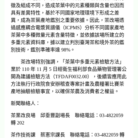
徵及組成不同，造成茶葉中的元素種類與含量也因而
具有差異特性，基於不同國家地理環境下形成之差
異，成為茶葉產地鑑別之重要依據。因此，茶改場透
過感應耦合電漿質譜儀（ICPMS）分析不同國家產地
茶葉中多種微量元素含量特徵，並依據該場所建立的
多重元素資料庫，據以建立判別臺灣茶和境外茶的鑑
別技術，鑑別準確率達 98%。
茶改場特別強調，「茶葉中多重元素檢驗方法」
業於 110 年 11 月 5 日經衛生福利部食品藥物管理署公
開為建議檢驗方法（TFDAF0032.00），後續皆應用此
方法執行行政院食安辦稽查專案計畫及農糧署比賽茶
產地抽驗檢驗事宜，以確保茶農及消費者之權益。
新聞聯絡人：
茶業改良場 邱垂豐副場長 聯絡電話：03-4822059
轉 202
茶作技術課 蔡憲宗課長 聯絡電話：03-4822059 轉