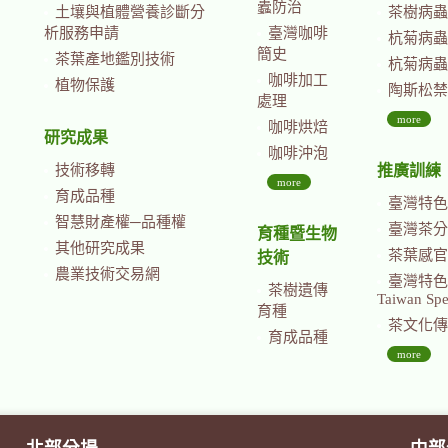
蠹防治
土壤與植體營養診斷分
茶樹病蟲
析服務申請
臺灣咖啡
杭菊病蟲
簡史
茶葉產地鑑別技術
杭菊病蟲
咖啡加工
植物保護
陶斯松禁
處理
more
咖啡烘焙
研究成果
咖啡沖泡
技術移轉
推廣訓練
more
育成品種
臺灣特色
智慧財產權─品種權
臺灣茶分
育種暨生物
其他研究成果
茶葉感官
技術
農業技術交易網
臺灣特色茶國際
茶樹遺傳
Taiwan Spec
育種
茶文化傳
育成品種
more
北部分場
中部