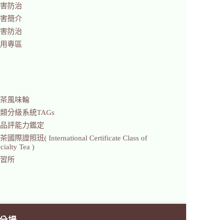
害防治
害簡介
害防治
用專區
茶風味輪
類分級系統TAGs
品評能力鑑定
證照班( International Certificate Class of
ialty Tea )
習所
分場