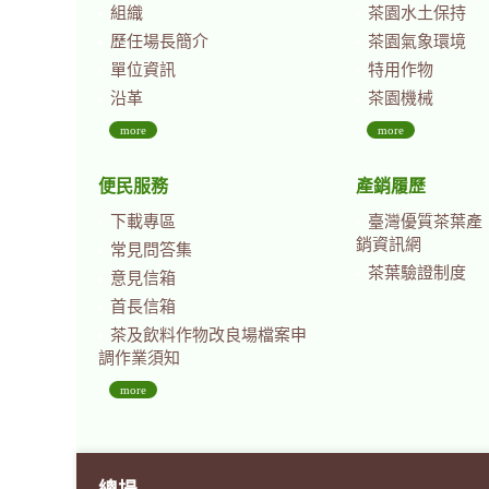
組織
茶園水土保持
歷任場長簡介
茶園氣象環境
單位資訊
特用作物
沿革
茶園機械
more
more
便民服務
產銷履歷
下載專區
臺灣優質茶葉產
銷資訊網
常見問答集
茶葉驗證制度
意見信箱
首長信箱
茶及飲料作物改良場檔案申
調作業須知
more
總場