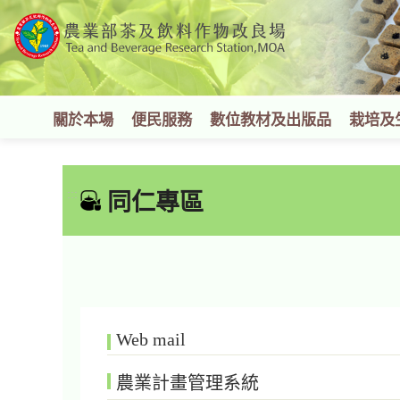
跳
到
主
要
內
容
關於本場
便民服務
數位教材及出版品
栽培及
區
塊
:::
同仁專區
Web mail
農業計畫管理系統