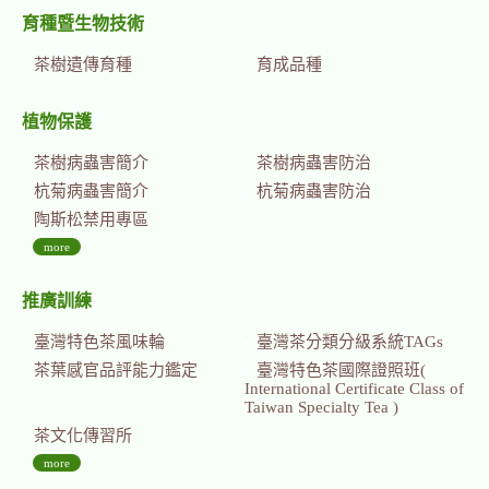
育種暨生物技術
茶樹遺傳育種
育成品種
植物保護
茶樹病蟲害簡介
茶樹病蟲害防治
杭菊病蟲害簡介
杭菊病蟲害防治
陶斯松禁用專區
more
推廣訓練
臺灣特色茶風味輪
臺灣茶分類分級系統TAGs
茶葉感官品評能力鑑定
臺灣特色茶國際證照班(
International Certificate Class of
Taiwan Specialty Tea )
茶文化傳習所
more