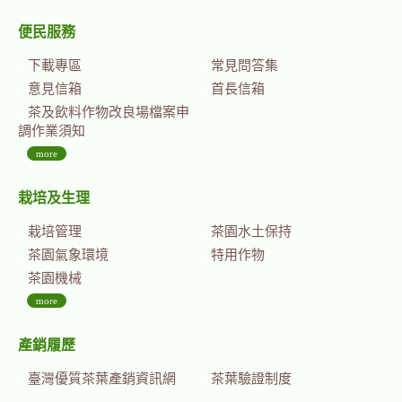
便民服務
下載專區
常見問答集
意見信箱
首長信箱
茶及飲料作物改良場檔案申
調作業須知
more
栽培及生理
栽培管理
茶園水土保持
茶園氣象環境
特用作物
茶園機械
more
產銷履歷
臺灣優質茶葉產銷資訊網
茶葉驗證制度