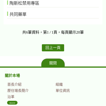
陶斯松禁用專區
共同藥單
共6筆資料，第1
/
1頁，每頁顯示20筆
回上一頁
關閉
:::
關於本場
首長介紹
組織
歷任場長簡介
單位資訊
沿革
more