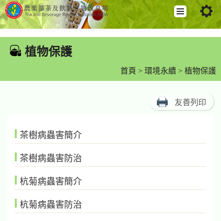
跳
到
植物保護
:::
主
要
首頁
>
環境永續
> 植物保護
內
容
友善列印
區
塊
茶樹病蟲害簡介
茶樹病蟲害防治
杭菊病蟲害簡介
杭菊病蟲害防治