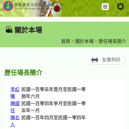
跳
到
關於本場
:::
主
要
首頁
>
關於本場
> 歷任場長簡介
內
容
友善列印
區
塊
歷任場長簡介
李紅
民國一百零柒年壹月至民國一零
曦
捌年六月
陳國
民國一百零四年參月至民國一零
任
柒年一月
陳右
民國一百年四月至民國一零四年
人