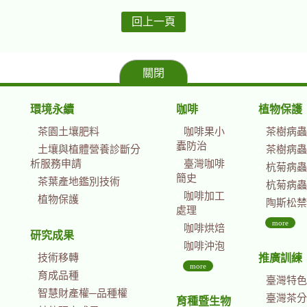
回上一頁
關閉
環境永續
咖啡
植物保護
茶園土壤肥料
咖啡果小
茶樹病蟲
蠹防治
土壤與植體營養診斷分
茶樹病蟲
析服務申請
臺灣咖啡
杭菊病蟲
簡史
茶葉產地鑑別技術
杭菊病蟲
咖啡加工
植物保護
陶斯松禁
處理
more
咖啡烘焙
研究成果
咖啡沖泡
技術移轉
推廣訓練
more
育成品種
臺灣特色
智慧財產權─品種權
臺灣茶分
育種暨生物