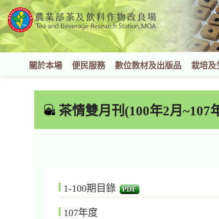
跳
到
主
要
內
容
關於本場
便民服務
數位教材及出版品
栽培及
區
塊
:::
茶情雙月刊(100年2月~107年
1-100期目錄
PDF
107年度