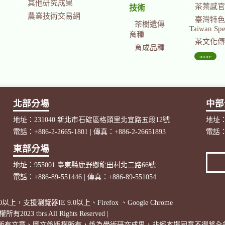
其他研究成果
茶葉感官
技術
農業技術交易網
臺灣特色茶國際
茶樹遺傳
Taiwan Spec
育種
茶文化傳
育成品種
more
北部分場
中部
地址：231040 新北市石碇區格頭里北宜路五段12號
地址：
電話：+886-2-2665-1801 | 傳真：+886-2-26651893
電話：+
東部分場
地址：955001 臺東縣鹿野鄉龍田村北二路66號
電話：+886-89-551446 | 傳真：+886-89-551054
以上，支援瀏覽器IE 9.0以上、Firefox 、Google Chrome
3 tbrs All Rights Reserved
|
網站發表之所有文章、圖文係版權所有，係為學術研究成果，非經本場同意不得將