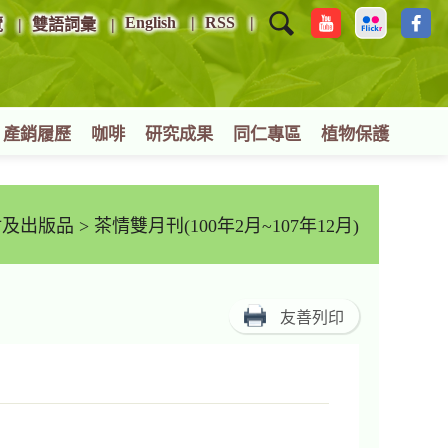
English
RSS
覽
雙語詞彙
產銷履歷
咖啡
研究成果
同仁專區
植物保護
材及出版品
> 茶情雙月刊(100年2月~107年12月)
友善列印