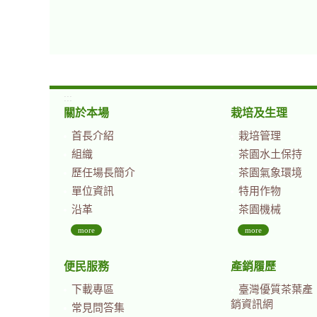
:::
關於本場
栽培及生理
首長介紹
栽培管理
組織
茶園水土保持
歷任場長簡介
茶園氣象環境
單位資訊
特用作物
沿革
茶園機械
more
more
便民服務
產銷履歷
下載專區
臺灣優質茶葉產
銷資訊網
常見問答集