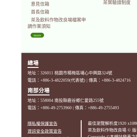
茶葉驗證制度
意見信箱
首長信箱
茶及飲料作物改良場檔案申
調作業須知
more
總場
地址：326011 桃園市楊梅區埔心中興路324號
電話：+886-3-4822059(代表號) | 傳真：+886-3-4824716
南部分場
地址：558004 南投縣鹿谷鄉仁愛路255號
電話：+886-49-2753960 | 傳真：+886-49-2755493
最佳瀏覽解析度1920 x1080
隱私權保護宣告
茶及飲料作物改良場 © 版權所有202
資訊安全政策宣告
Copyright ©本