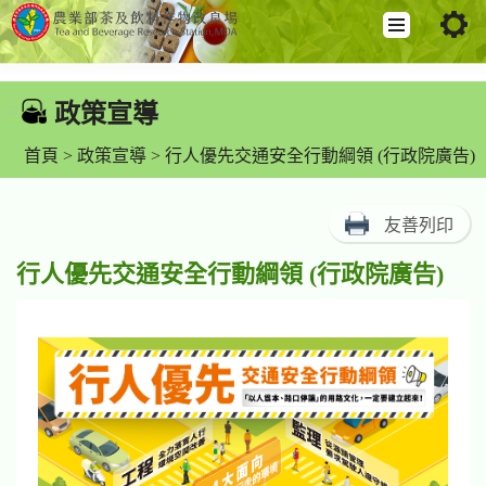
跳
到
政策宣導
:::
主
要
首頁
>
政策宣導
> 行人優先交通安全行動綱領 (行政院廣告)
內
容
友善列印
區
塊
行人優先交通安全行動綱領 (行政院廣告)