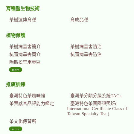
育種暨生物技術
茶樹遺傳育種
育成品種
植物保護
茶樹病蟲害簡介
茶樹病蟲害防治
杭菊病蟲害簡介
杭菊病蟲害防治
陶斯松禁用專區
more
推廣訓練
臺灣特色茶風味輪
臺灣茶分類分級系統TAGs
茶葉感官品評能力鑑定
臺灣特色茶國際證照班(
International Certificate Class of
Taiwan Specialty Tea )
茶文化傳習所
more