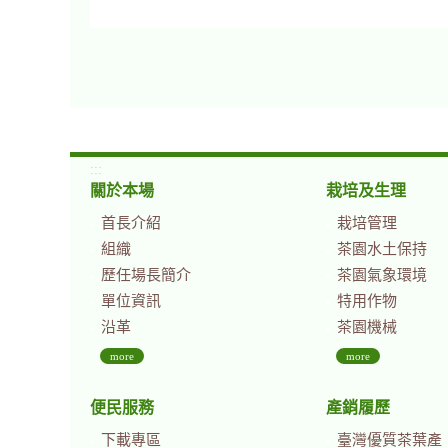
:::
關於本場
栽培及生理
首長介紹
栽培管理
組織
茶園水土保持
歷任場長簡介
茶園氣象環境
單位資訊
特用作物
沿革
茶園機械
more
more
便民服務
產銷履歷
下載專區
臺灣優質茶葉產