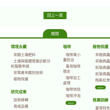
回上一頁
關閉
環境永續
咖啡
植物保護
茶園土壤肥料
咖啡果小
茶樹病蟲
蠹防治
土壤與植體營養診斷分
茶樹病蟲
析服務申請
臺灣咖啡
杭菊病蟲
簡史
茶葉產地鑑別技術
杭菊病蟲
咖啡加工
植物保護
陶斯松禁
處理
more
咖啡烘焙
研究成果
咖啡沖泡
技術移轉
推廣訓練
more
育成品種
臺灣特色