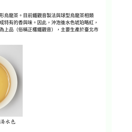
形烏龍茶。目前鐵觀音製法與球型烏龍茶相類
成特有的香與味。因此，沖泡後水色琥珀略紅，
為上品（俗稱正欉鐵觀音），主要生產於臺北市