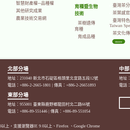
智慧財產權─品種權
臺灣茶分
育種暨生物
其他研究成果
茶葉感官
技術
農業技術交易網
臺灣特色茶國際
茶樹遺傳
Taiwan Spec
育種
茶文化傳
育成品種
more
北部分場
中部
地址：231040 新北市石碇區格頭里北宜路五段12號
地址：
電話：+886-2-2665-1801 | 傳真：+886-2-26651893
電話：+
東部分場
地址：955001 臺東縣鹿野鄉龍田村北二路66號
電話：+886-89-551446 | 傳真：+886-89-551054
以上，支援瀏覽器IE 9.0以上、Firefox 、Google Chrome