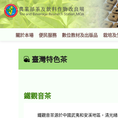
跳
到
主
要
內
容
關於本場
便民服務
數位教材及出版品
栽培及
區
塊
:::
臺灣特色茶
鐵觀音茶
鐵觀音茶源於中國武夷和安溪地區，清光緒年