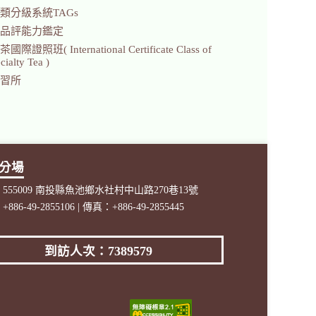
類分級系統TAGs
品評能力鑑定
證照班( International Certificate Class of
ialty Tea )
習所
分場
555009 南投縣魚池鄉水社村中山路270巷13號
886-49-2855106 | 傳真：+886-49-2855445
到訪人次：7389579