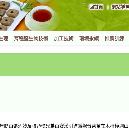
:::
回首頁
網站導
生理
育種暨生物技術
加工技術
環境永續
推廣訓練
間由張迺妙及張迺乾兄弟由安溪引進鐵觀音茶苗在木柵樟湖山