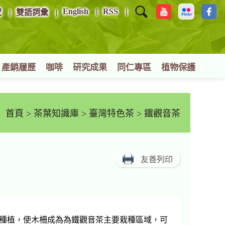
English
RSS
覽
雙語詞彙
產銷履歷
咖啡
研究成果
同仁專區
植物保護
首頁
>
茶葉知識庫
>
臺灣特色茶
> 鐵觀音茶
友善列印
種植，使木柵成為為鐵觀音茶主要栽種區域，可