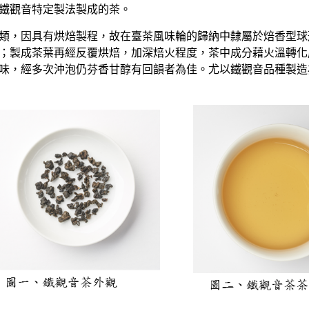
鐵觀音特定製法製成的茶。
，因具有烘焙製程，故在臺茶風味輪的歸納中隸屬於焙香型球
；製成茶葉再經反覆烘焙，加深焙火程度，茶中成分藉火溫轉化
味，經多次沖泡仍芬香甘醇有回韻者為佳。尤以鐵觀音品種製造