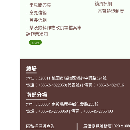
銷資訊網
常見問答集
茶葉驗證制度
意見信箱
首長信箱
茶及飲料作物改良場檔案申
調作業須知
more
總場
地址：326011 桃園市楊梅區埔心中興路324號
電話：+886-3-4822059(代表號) | 傳真：+886-3-4824716
南部分場
地址：558004 南投縣鹿谷鄉仁愛路255號
電話：+886-49-2753960 | 傳真：+886-49-2755493
最佳瀏覽解析度1920 x1080
隱私權保護宣告