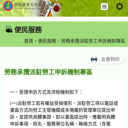
跳
到
便民服務
:::
主
要
首頁
>
便民服務
> 勞務承攬派駐勞工申訴機制專區
內
容
友善列印
區
塊
勞務承攬派駐勞工申訴機制專區
一、受理申訴方式及流程機制如下：
(一)派駐勞工若有權益受損情形，派駐勞工得以電話或
書面方式向勞工主管機關或本場履約管理單位提出申
訴，並提供具體事證，如以書面提出時，應載明具體
申訴事項、姓名、服務單位名稱、聯絡方式（含電