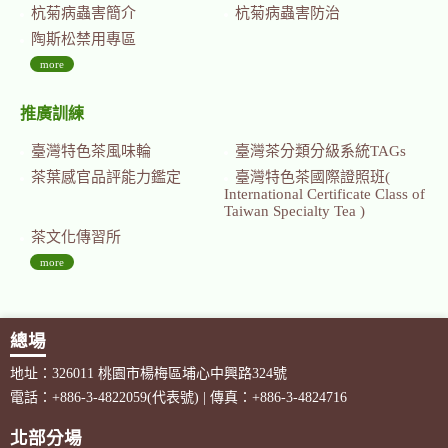
杭菊病蟲害簡介
杭菊病蟲害防治
陶斯松禁用專區
more
推廣訓練
臺灣特色茶風味輪
臺灣茶分類分級系統TAGs
茶葉感官品評能力鑑定
臺灣特色茶國際證照班(
International Certificate Class of
Taiwan Specialty Tea )
茶文化傳習所
more
總場
地址：326011 桃園市楊梅區埔心中興路324號
電話：+886-3-4822059(代表號) | 傳真：+886-3-4824716
北部分場