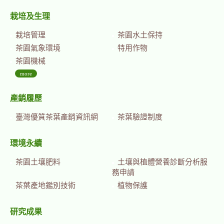
栽培及生理
栽培管理
茶園水土保持
茶園氣象環境
特用作物
茶園機械
more
產銷履歷
臺灣優質茶葉產銷資訊網
茶葉驗證制度
環境永續
茶園土壤肥料
土壤與植體營養診斷分析服
務申請
茶葉產地鑑別技術
植物保護
研究成果