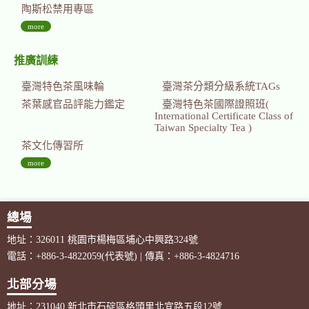
陶斯松禁用專區
more
推廣訓練
臺灣特色茶風味輪
臺灣茶分類分級系統TAGs
茶葉感官品評能力鑑定
臺灣特色茶國際證照班(
International Certificate Class of
Taiwan Specialty Tea )
茶文化傳習所
more
總場
地址：326011 桃園市楊梅區埔心中興路324號
電話：+886-3-4822059(代表號) | 傳真：+886-3-4824716
北部分場
地址：231040 新北市石碇區格頭里北宜路五段12號