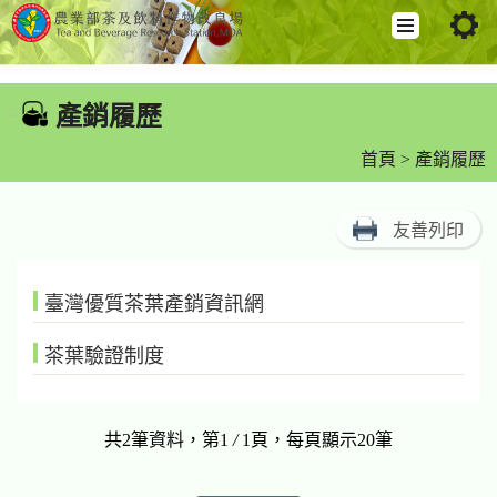
跳
到
產銷履歷
:::
主
要
首頁
> 產銷履歷
內
容
友善列印
區
塊
臺灣優質茶葉產銷資訊網
茶葉驗證制度
共2筆資料，第1
/
1頁，每頁顯示20筆