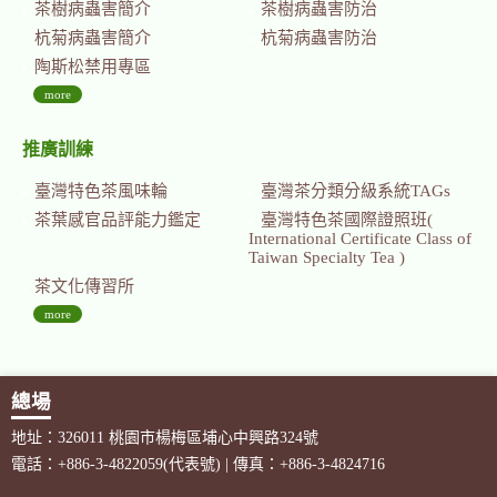
茶樹病蟲害簡介
茶樹病蟲害防治
杭菊病蟲害簡介
杭菊病蟲害防治
陶斯松禁用專區
more
推廣訓練
臺灣特色茶風味輪
臺灣茶分類分級系統TAGs
茶葉感官品評能力鑑定
臺灣特色茶國際證照班(
International Certificate Class of
Taiwan Specialty Tea )
茶文化傳習所
more
總場
地址：326011 桃園市楊梅區埔心中興路324號
電話：+886-3-4822059(代表號) | 傳真：+886-3-4824716