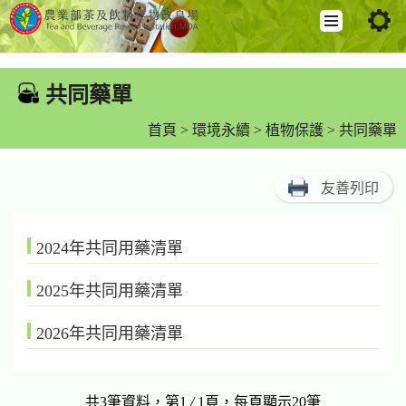
跳
到
共同藥單
:::
主
要
首頁
>
環境永續
>
植物保護
> 共同藥單
內
容
友善列印
區
塊
2024年共同用藥清單
2025年共同用藥清單
2026年共同用藥清單
共3筆資料，第1
/
1頁，每頁顯示20筆