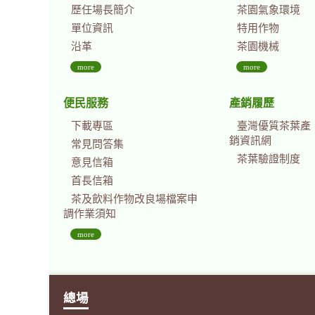
歷任場長簡介
茶園氣象環境
單位資訊
特用作物
沿革
茶園機械
more
more
便民服務
產銷履歷
下載專區
臺灣優質茶葉產
銷資訊網
常見問答集
茶葉驗證制度
意見信箱
首長信箱
茶及飲料作物改良場檔案申
調作業須知
more
總場