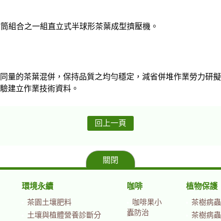
組擠壓滾筒組合之一組直立式半球形茶葉成型
同量的茶葉混併，保持品質之均勻穩定，減省併堆作業勞力研擬
驗建立作業技術資料。
回上一頁
關閉
環境永續
咖啡
植物保護
茶園土壤肥料
咖啡果小
茶樹病蟲
蠹防治
土壤與植體營養診斷分
茶樹病蟲