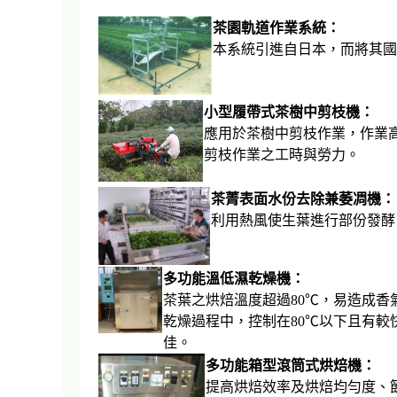
茶園軌道作業系統：
本系統引進自日本，而
小型履帶式茶樹中剪枝機：
應用於茶樹中剪枝作業，作業
剪枝作業之工時與勞力。
茶菁表面水份去除兼萎凋機：
利用熱風使生葉進行部份發
多功能溫低濕乾燥機：
茶葉之烘焙溫度超過80℃，易造成
乾燥過程中，控制在80℃以下且有
佳。
多功能箱型滾筒式烘焙機：
提高烘焙效率及烘焙均勻度、