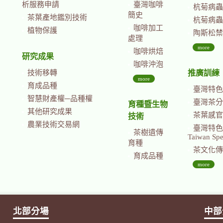
析服務申請
臺灣咖啡
杭菊病蟲
簡史
茶葉產地鑑別技術
杭菊病蟲
咖啡加工
植物保護
陶斯松禁
處理
more
咖啡烘焙
研究成果
咖啡沖泡
技術移轉
推廣訓練
more
育成品種
臺灣特色
智慧財產權─品種權
臺灣茶分
育種暨生物
其他研究成果
茶葉感官
技術
農業技術交易網
臺灣特色茶國際
茶樹遺傳
Taiwan Spec
育種
茶文化傳
育成品種
more
北部分場
中部