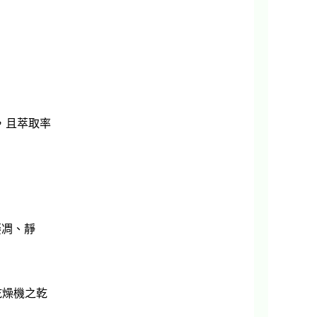
，且萃取率
萎凋、靜
乾燥機之乾