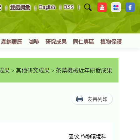
English
RSS
覽
雙語詞彙
產銷履歷
咖啡
研究成果
同仁專區
植物保護
成果
>
其他研究成果
> 茶葉機械近年研發成果
友善列印
圖/文 怍物環境科