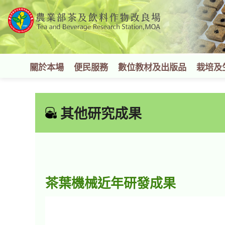
跳
到
主
要
內
容
關於本場
便民服務
數位教材及出版品
栽培及
區
塊
:::
其他研究成果
茶葉機械近年研發成果