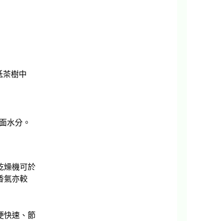
分之一。
低茶樹中
表面水分。
乾燥機可於
香氣亦較
便快速、節