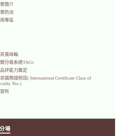
害簡介
害防治
用專區
茶風味輪
類分級系統TAGs
品評能力鑑定
證照班( International Certificate Class of
ialty Tea )
習所
分場