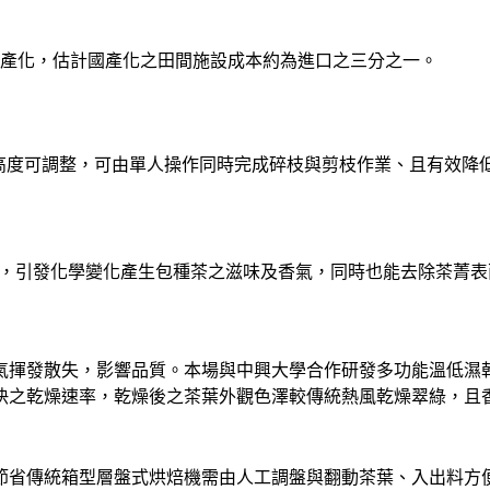
將其國產化，估計國產化之田間施設成本約為進口之三
高度可調整，可由單人操作同時完成碎枝與剪枝作業、且有效降
酵，引發化學變化產生包種茶之滋味及香氣，同時也能去除茶菁
香氣揮發散失，影響品質。本場與中興大學合作研發多功能溫低濕
較快之乾燥速率，乾燥後之茶葉外觀色澤較傳統熱風乾燥翠綠，且
節省傳統箱型層盤式烘焙機需由人工調盤與翻動茶葉、入出料方