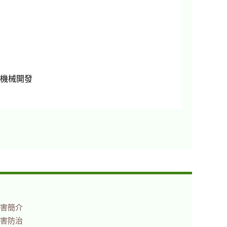
擠壓機。
機械開發
害簡介
害防治