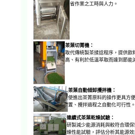
省作業之工時與人力。
茶葉切菁機：
取代傳統製茶揉捻程序，提供飲
高、有利於低溫萃取而達到節能
茶葉自動傾卸攪拌機：
使進出茶菁原料的操作更具方
置、攪拌過程之自動化可行性
連續式茶葉乾燥試驗：
研製減少能源消耗與較符合環保需
燥性能試驗，評估分析其能源效