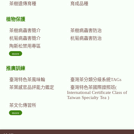
茶樹遺傳育種
育成品種
植物保護
茶樹病蟲害簡介
茶樹病蟲害防治
杭菊病蟲害簡介
杭菊病蟲害防治
陶斯松禁用專區
more
推廣訓練
臺灣特色茶風味輪
臺灣茶分類分級系統TAGs
茶葉感官品評能力鑑定
臺灣特色茶國際證照班(
International Certificate Class of
Taiwan Specialty Tea )
茶文化傳習所
more