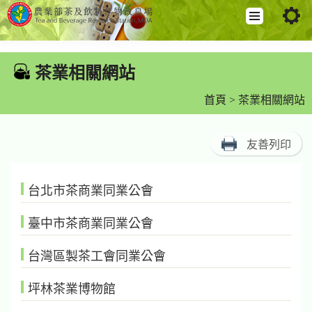
跳
到
茶業相關網站
:::
主
要
首頁
> 茶業相關網站
內
容
友善列印
區
塊
台北市茶商業同業公會
臺中市茶商業同業公會
台灣區製茶工會同業公會
坪林茶業博物館