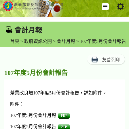
跳
到
會計月報
:::
主
要
首頁
>
政府資訊公開
>
會計月報
> 107年度5月份會計報告
內
容
友善列印
區
塊
107年度5月份會計報告
茶業改良場107年度5月份會計報告，詳如附件。
附件：
107年度5月份會計月報
PDF
107年度5月份會計報告
ZIP