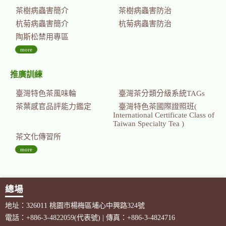
茶樹病蟲害簡介
茶樹病蟲害防治
杭菊病蟲害簡介
杭菊病蟲害防治
陶斯松禁用專區
more
推廣訓練
臺灣特色茶風味輪
臺灣茶分類分級系統TAGs
茶葉感官品評能力鑑定
臺灣特色茶國際證照班(
International Certificate Class of
Taiwan Specialty Tea )
茶文化傳習所
more
總場
地址：326011 桃園市楊梅區埔心中興路324號
電話：+886-3-4822059(代表號) | 傳真：+886-3-4824716