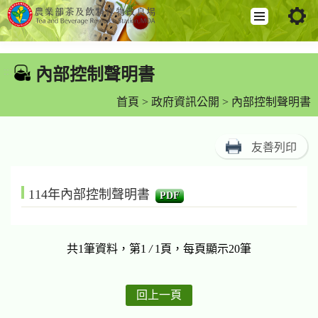
跳
到
內部控制聲明書
:::
主
要
首頁
>
政府資訊公開
> 內部控制聲明書
內
容
友善列印
區
塊
114年內部控制聲明書
PDF
共1筆資料，第1
/
1頁，每頁顯示20筆
回上一頁