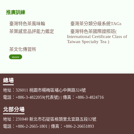
推廣訓練
臺灣特色茶風味輪
臺灣茶分類分級系統TAGs
茶葉感官品評能力鑑定
臺灣特色茶國際證照班(
International Certificate Class of
Taiwan Specialty Tea )
茶文化傳習所
more
總場
地址：326011 桃園市楊梅區埔心中興路324號
電話：+886-3-4822059(代表號) | 傳真：+886-3-4824716
北部分場
地址：231040 新北市石碇區格頭里北宜路五段12號
電話：+886-2-2665-1801 | 傳真：+886-2-26651893