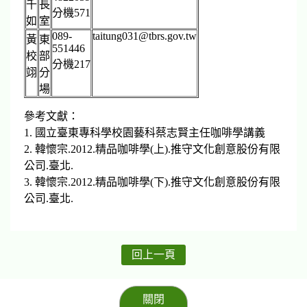
千
長
分機571
如
室
089-
taitung031@tbrs.gov.tw
黃
東
551446
校
部
分機217
翊
分
場
參考文獻：
1. 國立臺東專科學校園藝科蔡志賢主任咖啡學講義
2. 韓懷宗.2012.精品咖啡學(上).推守文化創意股份有限
公司.臺北.
3. 韓懷宗.2012.精品咖啡學(下).推守文化創意股份有限
公司.臺北.
回上一頁
關閉