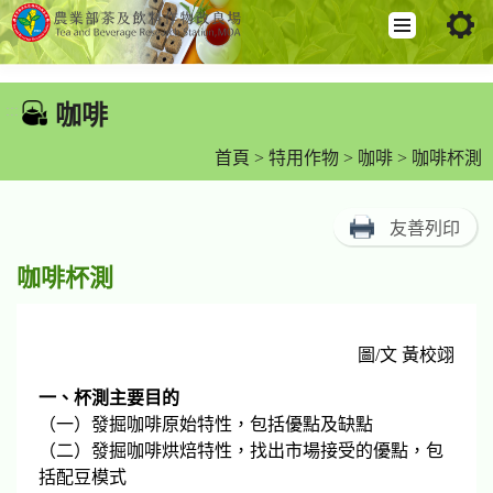
跳
到
咖啡
:::
主
要
首頁
>
特用作物
>
咖啡
> 咖啡杯測
內
容
友善列印
區
塊
咖啡杯測
圖/文 黃校翊
一、杯測主要目的
（一）發掘咖啡原始特性，包括優點及缺點
（二）發掘咖啡烘焙特性，找出市場接受的優點，包
括配豆模式