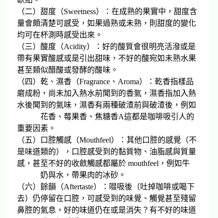
（二）甜度（Sweetness）：在成熟的果實中，甜度含
量會頗清楚可感受，如果過熟或未熟，則甜度的變化
均可在杯測時感受出來。
（三）酸度（Acidity）：好的酸質會很明亮活潑或是
帶有果實酸感或是引出甜味，不好的酸宛如未熟水果
甚至類似醋酸或發酵的酸味。
（四）乾、濕香（Fragrance、Aroma）：乾香指樣品
磨成粉，尚未加入熱水前聞到的香氣，濕香指加入熱
水後聞到的氣味，濕香有兩種破渣前與破渣後，例如
花香、莓果香、焦糖香A這都是咖啡吸引人的
重要因素。
（五）口腔觸感（Mouthfeel）：其他口腔的感覺（不
是味道類的），口腔感受到的黏質物、油脂感與質量
感，甚至不好的收斂觸感都屬於 mouthfeel，例如牛
奶與水，帶果肉的冰砂。
（六）餘韻（Aftertaste）：啜吸後（吐掉咖啡或喝下
去）仍停留在口腔，可感受到的味覺、觸覺甚至殘留
鼻腔的氣息，好的味道仍在或是消失？有不好的味道