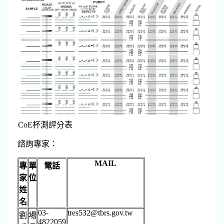
CoE杯測評分表
諮詢專家：
MAIL
專
單
電話
家
位
姓
名
03-
tres532@tbrs.gov.tw
劉
場
4822059