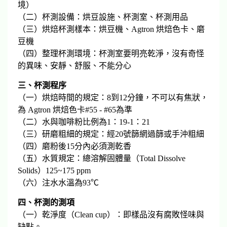
境）
（二）杯測設備：烘豆設施、杯測室、杯測用品
（三）烘焙杯測樣本：烘豆機、Agtron 烘焙色卡、磨
豆機
（四）整理杯測環境：杯測室要明亮乾淨，沒有奇怪
的異味、安靜、舒服、不能分心
三、杯測程序
（一）烘焙時間的規定：8到12分鐘，不可以有焦狀，
為 Agtron 烘焙色卡#55 - #65為準
（二）水與咖啡粉比例為1：19-1：21
（三）研磨粗細的規定：經20號篩網過篩或手沖粗細
（四）磨粉後15分內必須測乾香
（五）水質規定：總溶解固體量（Total Dissolve
Solids）125~175 ppm
（六）注水水溫為93℃
四、杯測的測項
（一）乾淨度（Clean cup）：即樣品沒有腐敗怪味與
缺點。