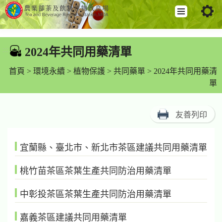
跳
到
2024年共同用藥清單
:::
主
要
首頁
>
環境永續
>
植物保護
>
共同藥單
> 2024年共同用藥清
內
單
容
區
友善列印
塊
宜蘭縣、臺北市、新北市茶區建議共同用藥清單
桃竹苗茶區茶葉生產共同防治用藥清單
中彰投茶區茶葉生產共同防治用藥清單
嘉義茶區建議共同用藥清單