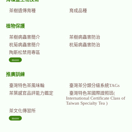
茶樹遺傳育種
育成品種
植物保護
茶樹病蟲害簡介
茶樹病蟲害防治
杭菊病蟲害簡介
杭菊病蟲害防治
陶斯松禁用專區
more
推廣訓練
臺灣特色茶風味輪
臺灣茶分類分級系統TAGs
茶葉感官品評能力鑑定
臺灣特色茶國際證照班(
International Certificate Class of
Taiwan Specialty Tea )
茶文化傳習所
more