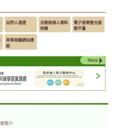
化
自然人憑證
法務部個人資料
電子發票整合服
保護
務平臺
網
茶業相關網站連
結
More
害簡介