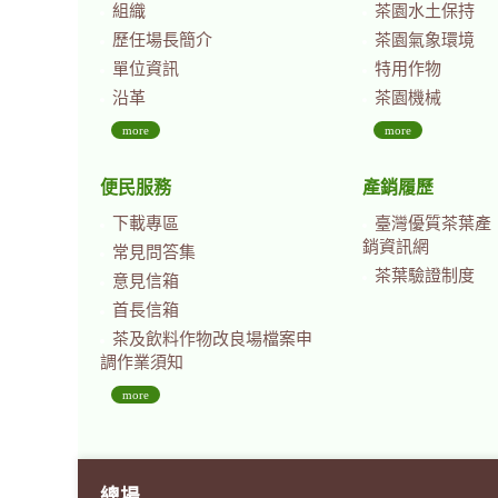
組織
茶園水土保持
歷任場長簡介
茶園氣象環境
單位資訊
特用作物
沿革
茶園機械
more
more
便民服務
產銷履歷
下載專區
臺灣優質茶葉產
銷資訊網
常見問答集
茶葉驗證制度
意見信箱
首長信箱
茶及飲料作物改良場檔案申
調作業須知
more
總場