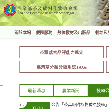
跳
到
主
要
內
容
關於本場
便民服務
數位教材及出版品
栽培及
區
塊
茶葉感官品評能力鑑定
臺灣茶分類分級系統TAGs
:::
最新消息
農業新聞
技轉
公告「茶葉吸附植物香氣技術
115
07-20