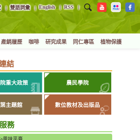
English
RSS
覽
雙語詞彙
產銷履歷
咖啡
研究成果
同仁專區
植物保護
連結
院重大政策
農民學院
葉主題館
數位教材及出版品
服務
Gs風味平臺