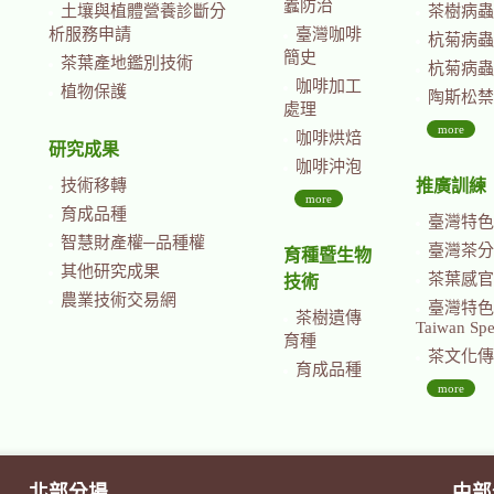
蠹防治
土壤與植體營養診斷分
茶樹病蟲
析服務申請
臺灣咖啡
杭菊病蟲
簡史
茶葉產地鑑別技術
杭菊病蟲
咖啡加工
植物保護
陶斯松禁
處理
more
咖啡烘焙
研究成果
咖啡沖泡
技術移轉
推廣訓練
more
育成品種
臺灣特色
智慧財產權─品種權
臺灣茶分
育種暨生物
其他研究成果
茶葉感官
技術
農業技術交易網
臺灣特色茶國際
茶樹遺傳
Taiwan Spec
育種
茶文化傳
育成品種
more
北部分場
中部