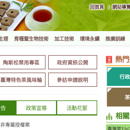
:::
回首頁
網站導
生理
育種暨生物技術
加工技術
環境永續
推廣訓練
熱門
陶斯松禁用專區
政府資訊公開
行政
臺灣特色茶風味輪
參訪申請說明
茶
公告
政策宣導
活動花絮
相關
」非專屬授權案
臺灣茶TA