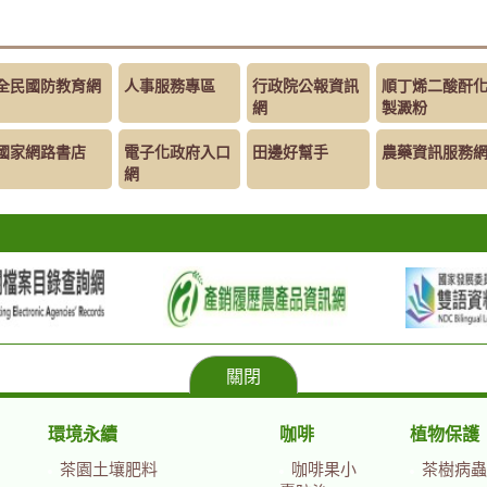
全民國防教育網
人事服務專區
行政院公報資訊
順丁烯二酸酐
網
製澱粉
國家網路書店
電子化政府入口
田邊好幫手
農藥資訊服務
網
關閉
環境永續
咖啡
植物保護
茶園土壤肥料
咖啡果小
茶樹病蟲