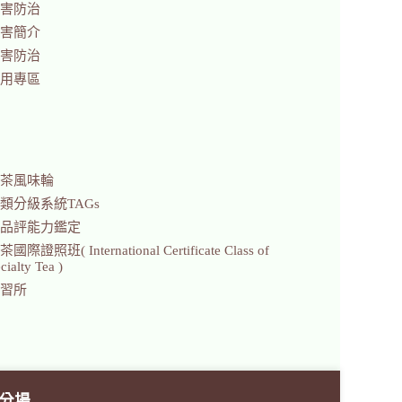
害防治
害簡介
害防治
用專區
茶風味輪
類分級系統TAGs
品評能力鑑定
證照班( International Certificate Class of
ialty Tea )
習所
分場