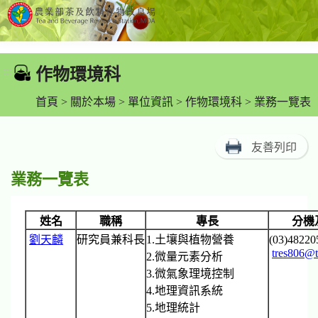
跳
到
作物環境科
:::
主
要
首頁
>
關於本場
>
單位資訊
>
作物環境科
> 業務一覽表
內
容
友善列印
區
塊
業務一覽表
姓名
職稱
專長
分機
劉天麟
研究員兼科長
1.土壤與植物營養
(03)4822
tres806@t
2.微量元素分析
3.微氣象理境控制
4.地理資訊系統
5.地理統計