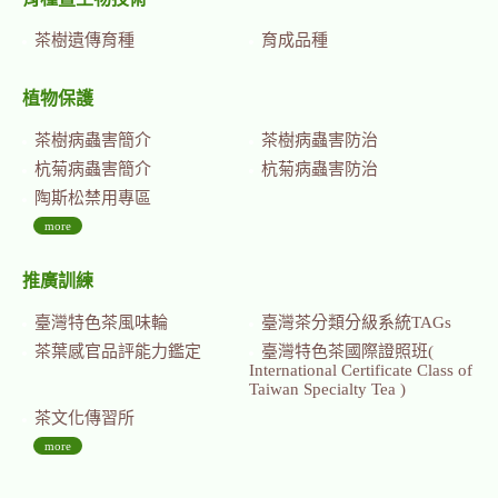
茶樹遺傳育種
育成品種
植物保護
茶樹病蟲害簡介
茶樹病蟲害防治
杭菊病蟲害簡介
杭菊病蟲害防治
陶斯松禁用專區
more
推廣訓練
臺灣特色茶風味輪
臺灣茶分類分級系統TAGs
茶葉感官品評能力鑑定
臺灣特色茶國際證照班(
International Certificate Class of
Taiwan Specialty Tea )
茶文化傳習所
more