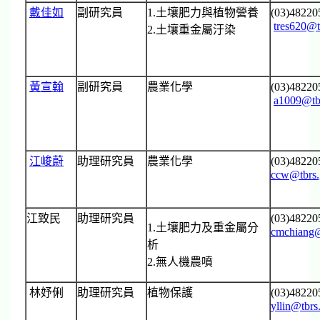
戴佳如
副研究員
1.土壤肥力與植物營養
(03)4822
tres620@t
2.土壤重金屬汙染
黃宣翰
副研究員
農業化學
(03)4822
a1009@tb
江峻蔚
助理研究員
農業化學
(03)4822
ccw@tbrs.
江致民
助理研究員
(03)4822
1.土壤肥力及重金屬分
cmchiang@
析
2.無人機農噴
林妤俐
助理研究員
植物保護
(03)4822
yllin@tbrs